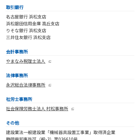
取引銀行
名古屋銀行 浜松支店
浜松磐田信用金庫 高丘支店
りそな銀行 浜松支店
三井住友銀行 浜松支店
会計事務所
やまなみ税理士法人
法律事務所
永沢総合法律事務所
社労士事務所
社会保険労務士法人 村松事務所
その他
建設業法一般建設業「機械器具設置工事業」取得済企業
静岡県知事許可（般-3）第036610号